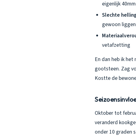
eigenlijk 40mm
Slechte helli
gewoon liggen
Materiaalvero
vetafzetting
En dan heb ik het 
gootsteen. Zag vor
Kostte de bewoner
Seizoensinvloe
Oktober tot februa
veranderd kookged
onder 10 graden st