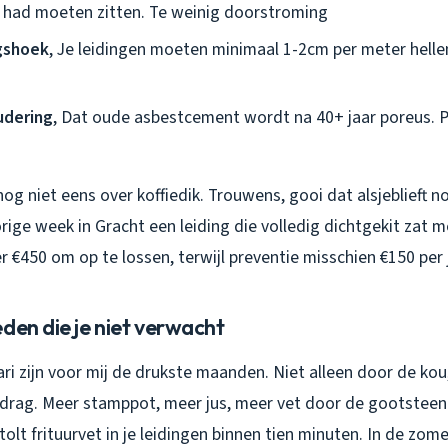
 had moeten zitten. Te weinig doorstroming
ngshoek
, Je leidingen moeten minimaal 1-2cm per meter hellen.
udering
, Dat oude asbestcement wordt na 40+ jaar poreus. P
nog niet eens over koffiedik. Trouwens, gooi dat alsjeblieft n
ige week in Gracht een leiding die volledig dichtgekit zat me
 €450 om op te lossen, terwijl preventie misschien €150 per 
den die je niet verwacht
ri zijn voor mij de drukste maanden. Niet alleen door de ko
rag. Meer stamppot, meer jus, meer vet door de gootsteen.
olt frituurvet in je leidingen binnen tien minuten. In de zom