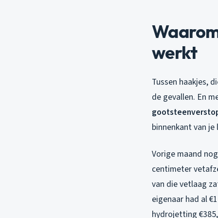
Waarom d
werkt
Tussen haakjes, d
de gevallen. En mee
gootsteenversto
binnenkant van je
Vorige maand nog b
centimeter vetafz
van die vetlaag z
eigenaar had al €1
hydrojetting €385