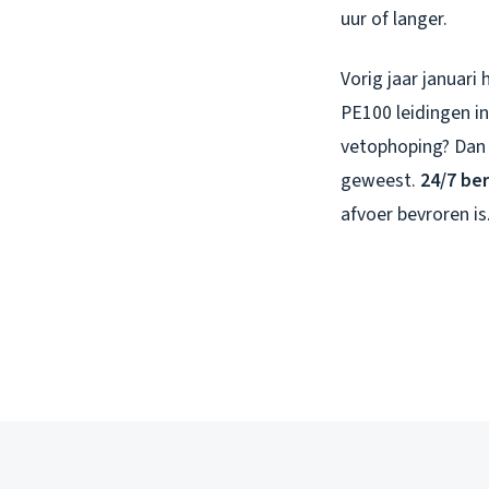
uur of langer.
Vorig jaar januari
PE100 leidingen in
vetophoping? Dan k
geweest.
24/7 be
afvoer bevroren is