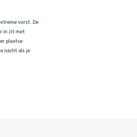
 extreme vorst. De
r in zit met
er plaatse
e nacht als je