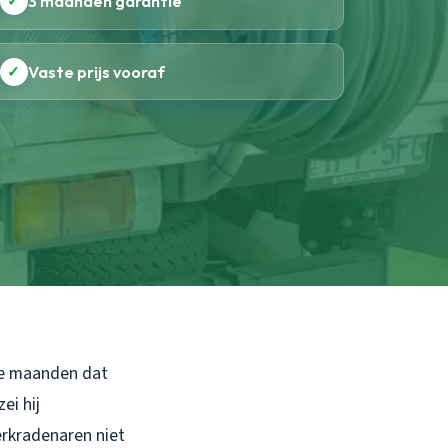
✓
3 maanden garantie
✓
Vaste prijs vooraf
wee maanden dat
ei hij
erkradenaren niet