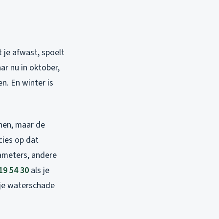
 je afwast, spoelt
ar nu in oktober,
en. En winter is
nnen, maar de
cies op dat
iameters, andere
19 54 30
als je
 je waterschade