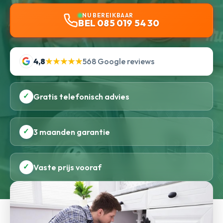
NU BEREIKBAAR
BEL 085 019 54 30
4,8
★★★★★
568 Google reviews
✓
Gratis telefonisch advies
✓
3 maanden garantie
✓
Vaste prijs vooraf