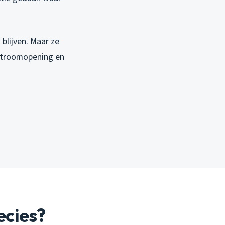
 blijven. Maar ze
rstroomopening en
ecies?