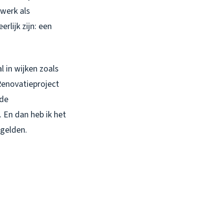
 werk als
rlijk zijn: een
l in wijken zoals
enovatieproject
ude
 En dan heb ik het
 gelden.