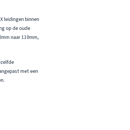
X leidingen binnen
ing op de oude
 90mm naar 110mm,
ezelfde
 aangepast met een
en.