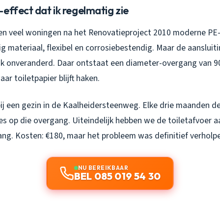
effect dat ik regelmatig zie
en veel woningen na het Renovatieproject 2010 moderne PE-
g materiaal, flexibel en corrosiebestendig. Maar de aansluit
aak onveranderd. Daar ontstaat een diameter-overgang van
ar toiletpapier blijft haken.
ij een gezin in de Kaalheidersteenweg. Elke drie maanden d
ies op die overgang. Uiteindelijk hebben we de toiletafvoer
ang. Kosten: €180, maar het probleem was definitief verholp
NU BEREIKBAAR
BEL 085 019 54 30