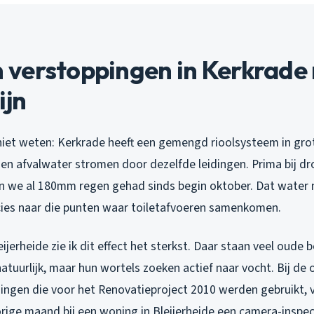
verstoppingen in Kerkrade n
ijn
iet weten: Kerkrade heeft een gemengd rioolsysteem in gro
en afvalwater stromen door dezelfde leidingen. Prima bij d
n we al 180mm regen gehad sinds begin oktober. Dat water
ecies naar die punten waar toiletafvoeren samenkomen.
ijerheide zie ik dit effect het sterkst. Daar staan veel oude
natuurlijk, maar hun wortels zoeken actief naar vocht. Bij de
ingen die voor het Renovatieproject 2010 werden gebruikt, v
orige maand bij een woning in Bleijerheide een camera-inspe