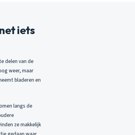
et iets
te delen van de
roog weer, maar
 neemt bladeren en
 bomen langs de
 oudere
inden ze makkelijk
ctie gedaan waar