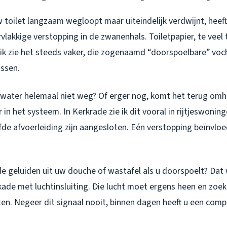
w toilet langzaam wegloopt maar uiteindelijk verdwijnt, heeft 
lakkige verstopping in de zwanenhals. Toiletpapier, te veel t
 ik zie het steeds vaker, die zogenaamd “doorspoelbare” voc
ossen.
water helemaal niet weg? Of erger nog, komt het terug omh
 in het systeem. In Kerkrade zie ik dit vooral in rijtjeswoni
fde afvoerleiding zijn aangesloten. Eén verstopping beïnvloe
e geluiden uit uw douche of wastafel als u doorspoelt? Dat 
kade met luchtinsluiting. Die lucht moet ergens heen en zoe
en. Negeer dit signaal nooit, binnen dagen heeft u een comp