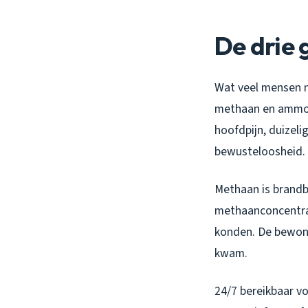
De drie g
Wat veel mensen ni
methaan en ammonia
hoofdpijn, duizeli
bewusteloosheid.
Methaan is brandba
methaanconcentrat
konden. De bewone
kwam.
24/7 bereikbaar v