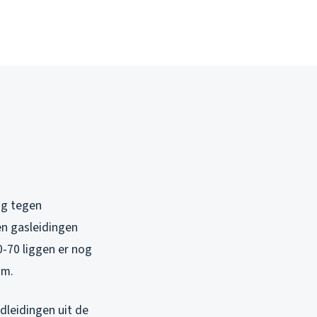
og tegen
en gasleidingen
0-70 liggen er nog
um.
dleidingen uit de