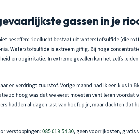
evaarlijkste gassen in je rio
et beseffen: rioollucht bestaat uit waterstofsulfide (die rot
. Waterstofsulfide is extreem giftig. Bij hoge concentraties
gheid en oogirritatie. In extreme gevallen kan het zelfs leiden
ar en verdringt zuurstof. Vorige maand had ik een klus in Bl
ie zo hoog was dat we eerst moesten ventileren voordat w
rs hadden al dagen last van hoofdpijn, maar dachten dat he
oor verstoppingen:
085 019 54 30
, geen voorrijkosten, grati