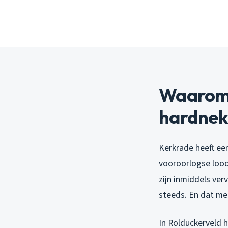
Waarom r
hardnekk
Kerkrade heeft ee
vooroorlogse loodl
zijn inmiddels ve
steeds. En dat mer
In Rolduckerveld 