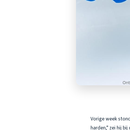
Vorige week stond 
harden,” zei hij b