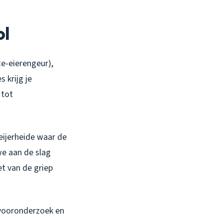
ol
te-eierengeur),
 krijg je
 tot
eijerheide waar de
e aan de slag
t van de griep
s vooronderzoek en