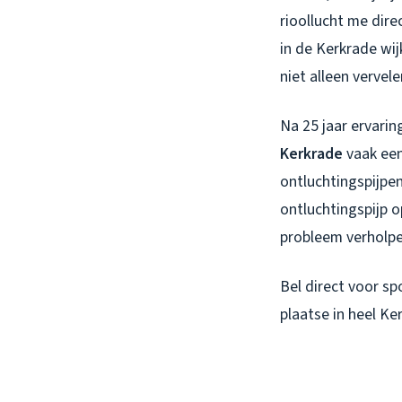
rioollucht me dire
in de Kerkrade wi
niet alleen vervel
Na 25 jaar ervarin
Kerkrade
vaak een
ontluchtingspijpen
ontluchtingspijp o
probleem verholpen
Bel direct voor s
plaatse in heel Ke