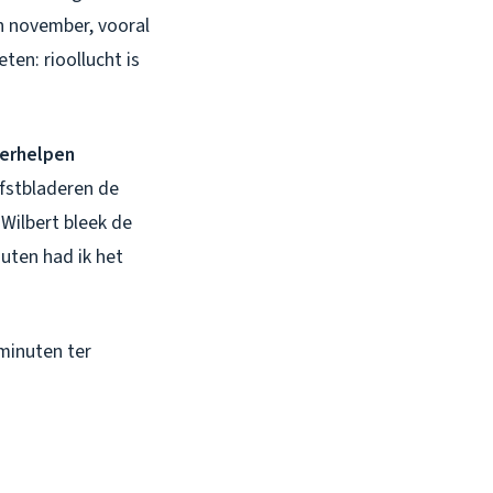
in november, vooral
en: rioollucht is
verhelpen
rfstbladeren de
 Wilbert bleek de
uten had ik het
 minuten ter