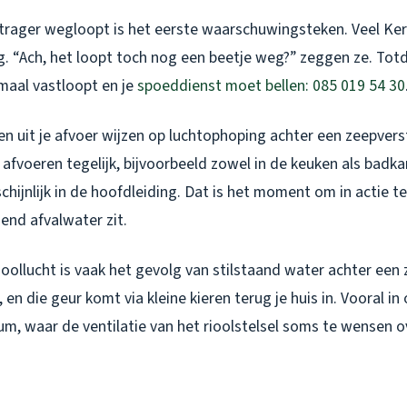
trager wegloopt is het eerste waarschuwingsteken. Veel Ke
g. “Ach, het loopt toch nog een beetje weg?” zeggen ze. Tot
maal vastloopt en je
spoeddienst moet bellen: 085 019 54 30
n uit je afvoer wijzen op luchtophoping achter een zeepverst
afvoeren tegelijk, bijvoorbeeld zowel in de keuken als badka
hijnlijk in de hoofdleiding. Dat is het moment om in actie 
end afvalwater zit.
ioollucht is vaak het gevolg van stilstaand water achter een
 en die geur komt via kleine kieren terug je huis in. Vooral 
m, waar de ventilatie van het rioolstelsel soms te wensen ove