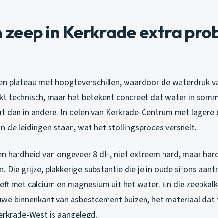
zeep in Kerkrade extra pro
een plateau met hoogteverschillen, waardoor de waterdruk va
inkt technisch, maar het betekent concreet dat water in som
 dan in andere. In delen van Kerkrade-Centrum met lagere dr
n de leidingen staan, wat het stollingsproces versnelt.
en hardheid van ongeveer 8 dH, niet extreem hard, maar ha
. Die grijze, plakkerige substantie die je in oude sifons aantr
ft met calcium en magnesium uit het water. En die zeepkalk 
uwe binnenkant van asbestcement buizen, het materiaal dat 
erkrade-West is aangelegd.