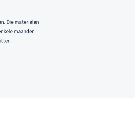
en. Die materialen
 enkele maanden
itten.