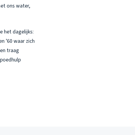
met ons water,
e het dagelijks:
en ’60 waar zich
en traag
spoedhulp