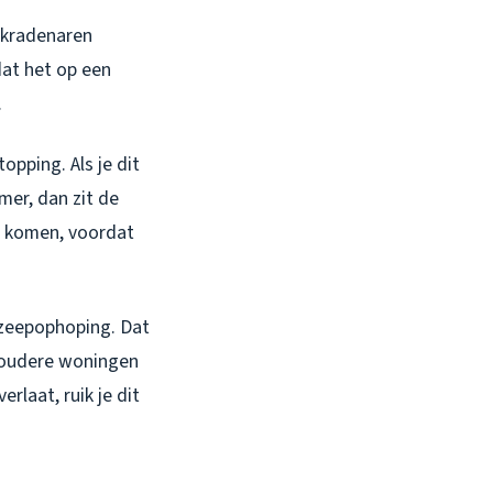
rkradenaren
dat het op een
.
opping. Als je dit
mer, dan zit de
te komen, voordat
 zeepophoping. Dat
in oudere woningen
rlaat, ruik je dit