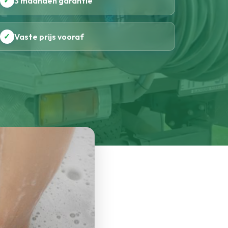
✓
3 maanden garantie
✓
Vaste prijs vooraf