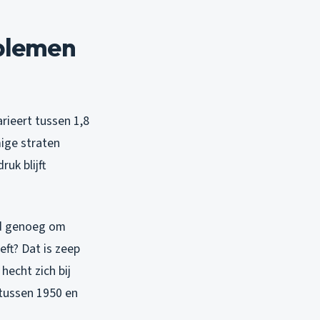
blemen
rieert tussen 1,8
mige straten
uk blijft
rd genoeg om
eft? Dat is zeep
hecht zich bij
tussen 1950 en