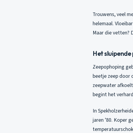
Trouwens, veel men
helemaal. Vloeibar
Maar die vetten? D
Het sluipende
Zeepophoping gebeu
beetje zeep door 
zeepwater afkoelt 
begint het verhar
In Spekholzerheide
jaren ’80. Koper 
temperatuurschok 